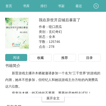
首页
书库
排行
书架
最近
我在异世开店铺后暴富了
作者：咬口西瓜
类别：玄幻奇幻
状态：全本
字数：125746
点击：
278
阅读
收藏
推荐
目录
书籍简介
新晋游戏主播许木栖被邀请参加一个名为“三千世界”的游戏的
内测，她本不想参加，但经纪人和她说游戏主办方给的内测费高
达六位数。
穷鬼许木栖：钱不钱的不重要，重要的是她想去试玩！
展开全文
内测当天该款游戏..