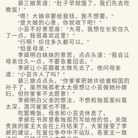
裴三娘笑道：“肚子早就饿了，我们先去吃
晚饭！”
“嗯！大娘非要给我钱，我不想要。”
“是大娘的心意，你就收下吧！”
小芸不好意思道：“大哥，我想在长安住久
了一点，我很喜欢这里！”
“行啊！伱住多久都可以。”
“但是母亲.”
李邺明白妹妹的意思，点点头道：“我会让
母亲住久一点，不要急着回去。”
李邺让小芸跟着太微先去了，他问母亲
道：“小芸许人了吗？”
裴三娘点点头，“你爹爹把她许给崔相国的
孙子了，虽然独孤老太太很想让小芸做她孙媳
妇，但你爹爹不太愿意！”
李邺明白父亲的想法，不想和独孤家纠葛
太深，清河崔家也不错。
吃罢晚饭，母亲和小芸去休息了。
李邺在书房里看独孤烈写给他的信，关陇
贵族的家主大会在上月结束了，大家接受了李
邺的建议，在皇位争夺中不站队，各家主一致