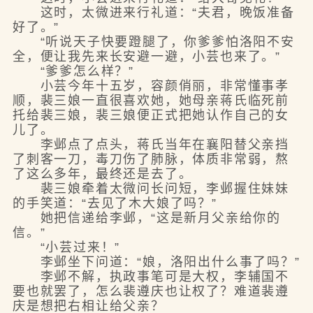
这时，太微进来行礼道：“夫君，晚饭准备
好了。”
“听说天子快要蹬腿了，你爹爹怕洛阳不安
全，便让我先来长安避一避，小芸也来了。”
“爹爹怎么样？”
小芸今年十五岁，容颜俏丽，非常懂事孝
顺，裴三娘一直很喜欢她，她母亲蒋氏临死前
托给裴三娘，裴三娘便正式把她认作自己的女
儿了。
李邺点了点头，蒋氏当年在襄阳替父亲挡
了刺客一刀，毒刀伤了肺脉，体质非常弱，熬
了这么多年，最终还是去了。
裴三娘牵着太微问长问短，李邺握住妹妹
的手笑道：“去见了木大娘了吗？”
她把信递给李邺，“这是新月父亲给你的
信。”
“小芸过来！”
李邺坐下问道：“娘，洛阳出什么事了吗？”
李邺不解，执政事笔可是大权，李辅国不
要也就罢了，怎么裴遵庆也让权了？难道裴遵
庆是想把右相让给父亲？