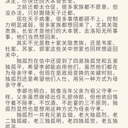
决定，尽快迁回大本营长安。
之前迁都太仓促，很多家族都不愿意，但
没办法，只好跟随天子迁都。
现在天子病重，很多事情都顾不上，控制
力明显减弱，很多家族都想回来了，尤其关陇
贵族，长安才是他们的大本营，去洛阳无所事
事，他们当然想回来。
其实不光是数十家关陇贵族，还是韦家、
杜家、苏家、郭家这些关中世家也同样想返回
关中。
独孤烈在信中还提到了四弟独孤觉和五弟
独孤平，希望李邺能启用他们，虽然他们都在
为母亲守孝，但现在是政局变换的关键时刻，
独孤烈还是希望他们入仕，用另一种方式为母
亲守孝。
李邺也明白，就像当年父亲为祖父守孝一
样，父亲虽然继续出任礼部侍郎，但他依旧恪
守着不除孝、不饮酒、不赴宴的三不原则，独
孤烈显然也是想用这种方式为母亲守孝。
独孤烈一共有兄弟五個，老大独孤烈，老
二独孤峻，老三独孤明，老四独孤觉，老五独
孤平。