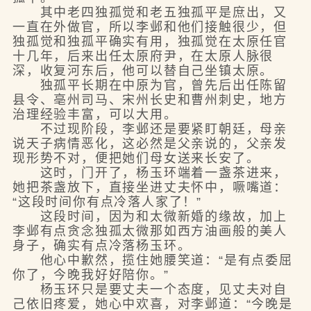
其中老四独孤觉和老五独孤平是庶出，又
一直在外做官，所以李邺和他们接触很少，但
独孤觉和独孤平确实有用，独孤觉在太原任官
十几年，后来出任太原府尹，在太原人脉很
深，收复河东后，他可以替自己坐镇太原。
独孤平长期在中原为官，曾先后出任陈留
县令、亳州司马、宋州长史和曹州刺史，地方
治理经验丰富，可以大用。
不过现阶段，李邺还是要紧盯朝廷，母亲
说天子病情恶化，这必然是父亲说的，父亲发
现形势不对，便把她们母女送来长安了。
这时，门开了，杨玉环端着一盏茶进来，
她把茶盏放下，直接坐进丈夫怀中，噘嘴道：
“这段时间你有点冷落人家了！”
这段时间，因为和太微新婚的缘故，加上
李邺有点贪念独孤太微那如西方油画般的美人
身子，确实有点冷落杨玉环。
他心中歉然，揽住她腰笑道：“是有点委屈
你了，今晚我好好陪你。”
杨玉环只是要丈夫一个态度，见丈夫对自
己依旧疼爱，她心中欢喜，对李邺道：“今晚是