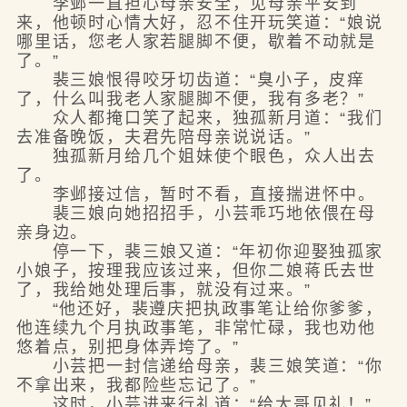
李邺一直担心母亲安全，见母亲平安到
来，他顿时心情大好，忍不住开玩笑道：“娘说
哪里话，您老人家若腿脚不便，歇着不动就是
了。”
裴三娘恨得咬牙切齿道：“臭小子，皮痒
了，什么叫我老人家腿脚不便，我有多老？”
众人都掩口笑了起来，独孤新月道：“我们
去准备晚饭，夫君先陪母亲说说话。”
独孤新月给几个姐妹使个眼色，众人出去
了。
李邺接过信，暂时不看，直接揣进怀中。
裴三娘向她招招手，小芸乖巧地依偎在母
亲身边。
停一下，裴三娘又道：“年初你迎娶独孤家
小娘子，按理我应该过来，但你二娘蒋氏去世
了，我给她处理后事，就没有过来。”
“他还好，裴遵庆把执政事笔让给你爹爹，
他连续九个月执政事笔，非常忙碌，我也劝他
悠着点，别把身体弄垮了。”
小芸把一封信递给母亲，裴三娘笑道：“你
不拿出来，我都险些忘记了。”
这时，小芸进来行礼道：“给大哥见礼！”