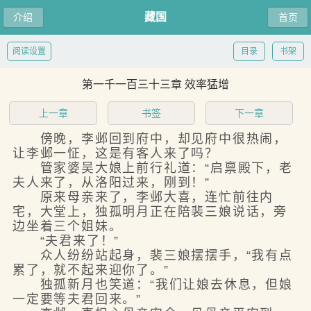
藏国
介绍
首页
阅读设置
目录
书架
第一千一百三十三章 效率猛增
上一章
书签
下一章
傍晚，李邺回到府中，却见府中很热闹，
让李邺一怔，这是有客人来了吗？
管家婆吴大娘上前行礼道：“启禀殿下，老
夫人来了，从洛阳过来，刚到！”
原来母亲来了，李邺大喜，连忙前往内
宅，大堂上，独孤明月正在陪裴三娘说话，旁
边坐着三个姐妹。
“夫君来了！”
众人纷纷站起身，裴三娘摆摆手，“我有点
累了，就不起来迎你了。”
独孤新月也笑道：“我们让娘去休息，但娘
一定要等夫君回来。”